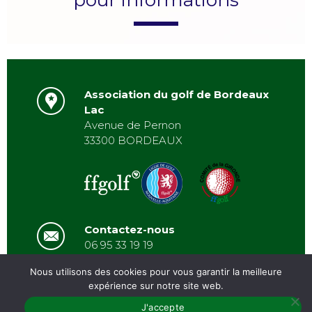
Association du golf de Bordeaux
Lac
Avenue de Pernon
33300 BORDEAUX
Contactez-nous
06 95 33 19 19
asbordeauxlac@gmail.com
Nous utilisons des cookies pour vous garantir la meilleure
expérience sur notre site web.
PRÉSENTATION
/
J'accepte
ACTUALITÉS
/
GALERIE
/