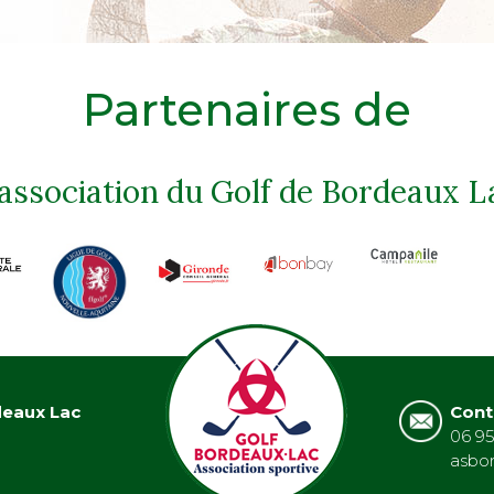
Partenaires de
'association du Golf de Bordeaux L
deaux Lac
Cont
06 95
asbo