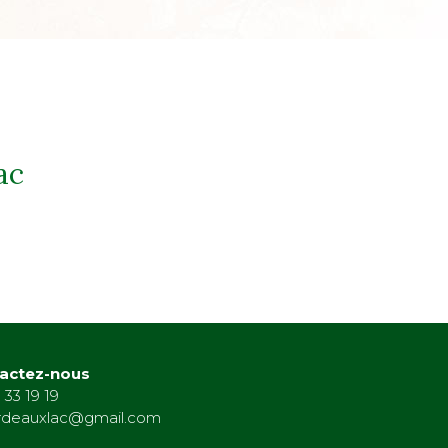
ac
actez-nous
 33 19 19
rdeauxlac@gmail.com