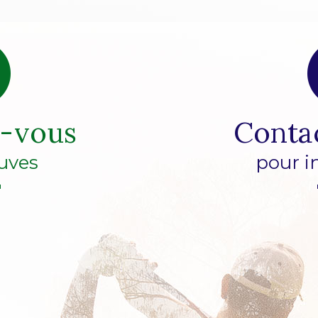
z-vous
Conta
uves
pour i