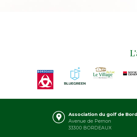
L
Association du golf de Bor
Avenue de Pernon
33300 BORDEAUX