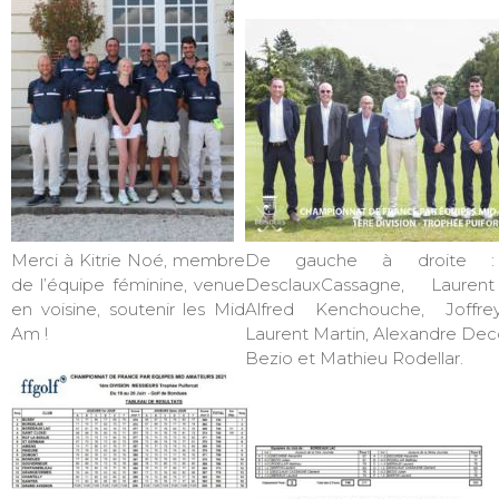
Merci à Kitrie Noé, membre
De gauche à droite :
de l’équipe féminine, venue
DesclauxCassagne, Laurent
en voisine, soutenir les Mid
Alfred Kenchouche, Joffre
Am !
Laurent Martin, Alexandre Deco
Bezio et Mathieu Rodellar.