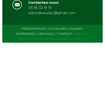
Contactez-nous
06 95 33 19 19
asbordeauxlac@gmail.com
PRÉSENTATION
/
ACTUALITÉS
/
GALERIE
/
PARTENAIRES
/
ARCHIVES
/
CONTACT
MENTIONS
LÉGALES
//
NEWSLETTER
//
BONBAY CONSEIL