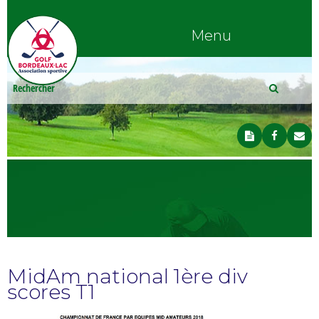
Menu
MidAm national 1ère div
scores T1