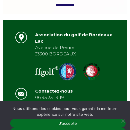
Association du golf de Bordeaux
Lac
Avenue de Pernon
33300 BORDEAUX
Contactez-nous
06 95 33 19 19
asbordeauxlac@gmail.com
Nous utilisons des cookies pour vous garantir la meilleure
expérience sur notre site web.
J'accepte
PRÉSENTATION
/
ACTUALITÉS
/
GALERIE
/
PARTENAIRES
/
ARCHIVES
/
CONTACT
MENTIONS