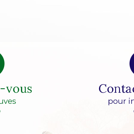
z-vous
Conta
uves
pour i