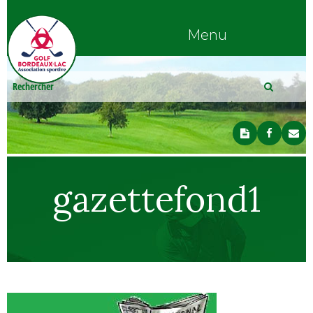
Menu
gazettefond1