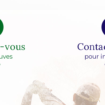
z-vous
Conta
uves
pour i