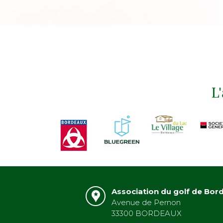
L
Association du golf de Bor
Avenue de Pernon
33300 BORDEAUX