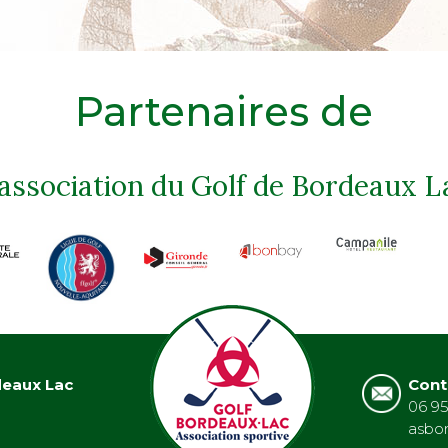
Partenaires de
'association du Golf de Bordeaux L
deaux Lac
Cont
06 95
asbo