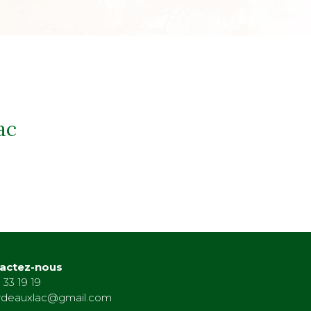
ac
actez-nous
 33 19 19
rdeauxlac@gmail.com