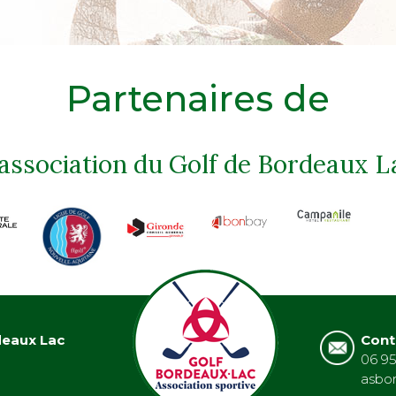
Partenaires de
'association du Golf de Bordeaux L
deaux Lac
Cont
06 95
asbo