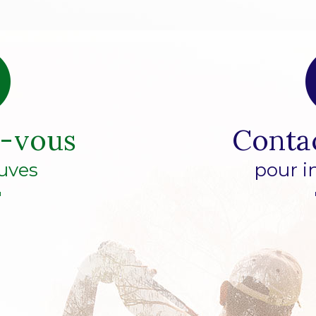
z-vous
Conta
uves
pour i