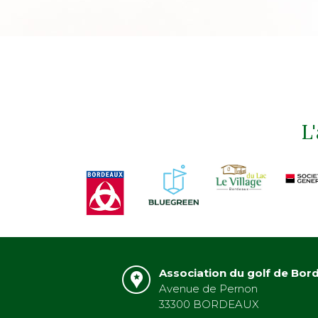
L
Association du golf de Bor
Avenue de Pernon
33300 BORDEAUX