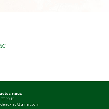
ac
actez-nous
 33 19 19
rdeauxlac@gmail.com